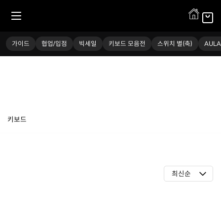
FL-Esports
가이드
협업/입점
빅세일
키보드 모음전
스위치 별(축)
AULA
키보드