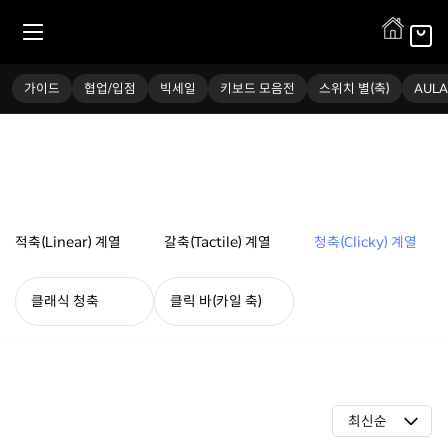
스위치(축)
가이드
협업/입점
빅세일
키보드 모음전
스위치 별(축)
AULA
적축(Linear) 계열
갈축(Tactile) 계열
청축(Clicky) 계열
클래식 청축
클릭 바(카일 축)