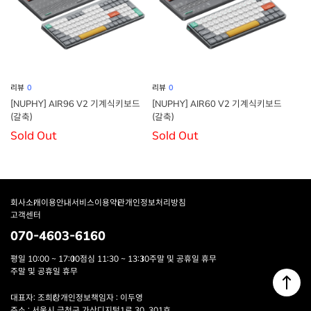
리뷰
0
리뷰
0
[NUPHY] AIR96 V2 기계식키보드
[NUPHY] AIR60 V2 기계식키보드
(갈축)
(갈축)
Sold Out
Sold Out
회사소개
이용안내
서비스이용약관
개인정보처리방침
고객센터
070-4603-6160
평일 10:00 ~ 17:00
점심 11:30 ~ 13:30
주말 및 공휴일 휴무
주말 및 공휴일 휴무
대표자: 조희창
개인정보책임자 : 이두영
주소 : 서울시 금천구 가산디지털1로 30, 301호