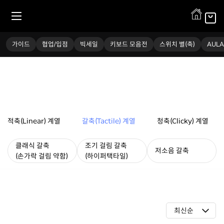
스위치(축)
가이드
협업/입점
빅세일
키보드 모음전
스위치 별(축)
AULA
적축(Linear) 계열
갈축(Tactile) 계열
청축(Clicky) 계열
클래식 갈축
조기 걸림 갈축
저소음 갈축
(손가락 걸림 약함)
(하이퍼택타일)